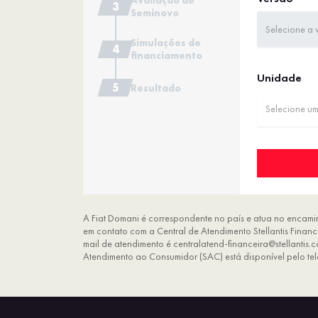
Avaliação de
Seminovo
Selecione a 
Simulações de
financiamento
Unidade
Resultado
Selecione u
A Fiat Domani é correspondente no país e atua no encamin
em contato com a Central de Atendimento Stellantis Fina
mail de atendimento é centralatend-financeira@stellantis.
Atendimento ao Consumidor (SAC) está disponível pelo te