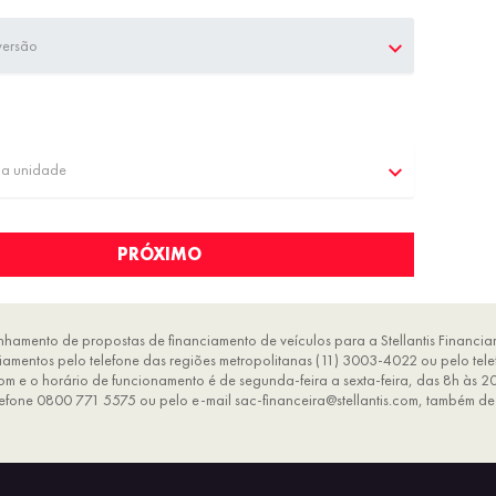
versão
ma unidade
PRÓXIMO
hamento de propostas de financiamento de veículos para a Stellantis Financiam
nciamentos pelo telefone das regiões metropolitanas (11) 3003-4022 ou pelo t
com e o horário de funcionamento é de segunda-feira a sexta-feira, das 8h às 20
lefone 0800 771 5575 ou pelo e-mail sac-financeira@stellantis.com, também de