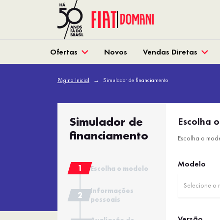
Ofertas
Novos
Vendas Diretas
Página Inicial
Simulador de financiamento
Simulador de
Escolha 
financiamento
Escolha o mode
Modelo
Escolha o modelo
Selecione o
Informações
pessoais
Versão