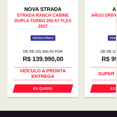
NOVA STRADA
A
STRADA RANCH CABINE
ARGO DRIVE 
DUPLA TURBO 200 AT FLEX
2027
PESSOA FÍSICA
PESS
DE R$ 155.480,00 POR
DE R$ 10
R$ 139.990,00
R$ 9
COM CENTRAL
PREÇO 
MULTIMÍDIA
VEÍCULO A PRONTA
SUPER 
ENTREGA
EU QUERO
EU