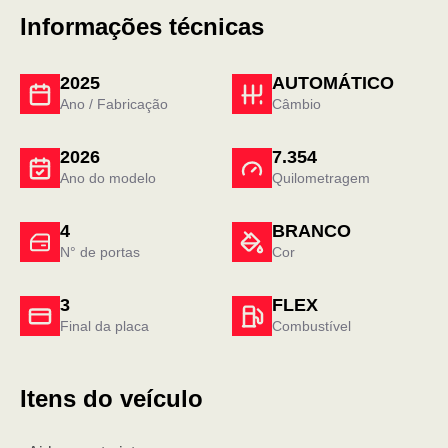
Informações técnicas
2025
AUTOMÁTICO
Ano / Fabricação
Câmbio
2026
7.354
Ano do modelo
Quilometragem
4
BRANCO
N° de portas
Cor
3
FLEX
Final da placa
Combustível
Itens do veículo