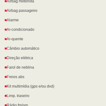
Airbag motorista
Airbag passageiro
Alarme
Ar-condicionado
Ar-quente
Câmbio automático
Direção elétrica
Farol de neblina
Freios abs
Kit multimídia (gps e/ou dvd)
Limp. traseiro
Rádio fm/am