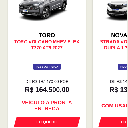
TORO
NOVA
TORO VOLCANO MHEV FLEX
STRADA VO
T270 AT6 2027
DUPLA 1.3
PESSOA FÍSICA
PESS
DE R$ 197.470,00 POR
DE R$ 14
R$ 164.500,00
R$ 13
COM USADO NA TROCA
SUPER 
VEÍCULO A PRONTA
COM USA
ENTREGA
EU QUERO
EU