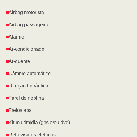
Airbag motorista
Airbag passageiro
Alarme
Ar-condicionado
Ar-quente
Câmbio automático
Direção hidráulica
Farol de neblina
Freios abs
Kit multimídia (gps e/ou dvd)
Retrovisores elétricos