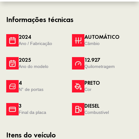
Informações técnicas
2024
AUTOMÁTICO
Ano / Fabricação
Câmbio
2025
12.927
Ano do modelo
Quilometragem
4
PRETO
N° de portas
Cor
3
DIESEL
Final da placa
Combustível
Itens do veículo