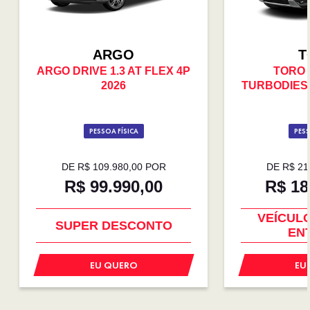
ARGO
T
ARGO DRIVE 1.3 AT FLEX 4P
TORO
2026
TURBODIESE
PESSOA FÍSICA
PESS
DE R$ 109.980,00 POR
DE R$ 21
R$ 99.990,00
R$ 18
PREÇO IMPERDÍVEL
COM USA
VEÍCUL
SUPER DESCONTO
EN
EU QUERO
EU