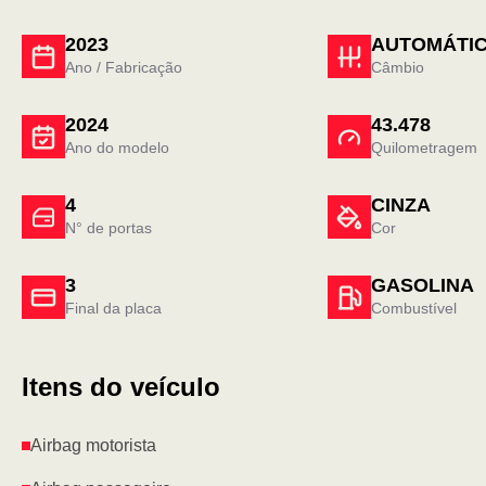
2023
AUTOMÁTI
Ano / Fabricação
Câmbio
2024
43.478
Ano do modelo
Quilometragem
4
CINZA
N° de portas
Cor
3
GASOLINA
Final da placa
Combustível
Itens do veículo
Airbag motorista