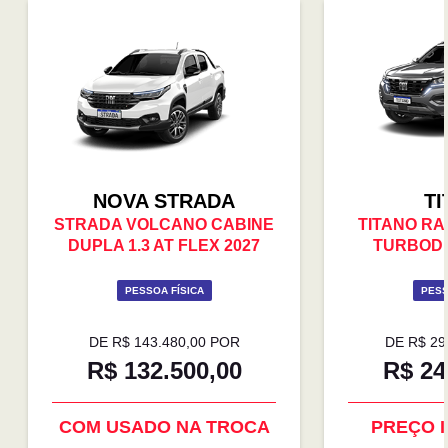
NOVA STRADA
TI
STRADA VOLCANO CABINE
TITANO RA
DUPLA 1.3 AT FLEX 2027
TURBODI
PESSOA FÍSICA
PESS
DE R$ 143.480,00 POR
DE R$ 29
R$ 132.500,00
R$ 24
SUPER DESCONTO
COM USA