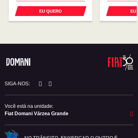
COM USADO NA TROCA
PREÇO 
EU QUERO
EU
SIGA-NOS:
Você está na unidade:
Fiat Domani Várzea Grande