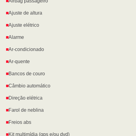
Airbag passageiro
Ajuste de altura
Ajuste elétrico
Alarme
Ar-condicionado
Ar-quente
Bancos de couro
Câmbio automático
Direção elétrica
Farol de neblina
Freios abs
Kit multimídia (gps e/ou dvd)