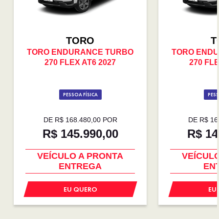
TORO
T
TORO ENDURANCE TURBO
TORO END
270 FLEX AT6 2027
270 FLE
PESSOA FÍSICA
PESS
DE R$ 168.480,00 POR
DE R$ 16
R$ 145.990,00
R$ 14
COM USADO NA TROCA
COM USA
VEÍCULO A PRONTA
VEÍCUL
ENTREGA
EN
EU QUERO
EU