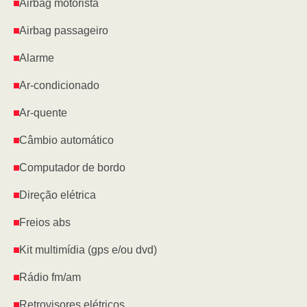
Airbag motorista
Airbag passageiro
Alarme
Ar-condicionado
Ar-quente
Câmbio automático
Computador de bordo
Direção elétrica
Freios abs
Kit multimídia (gps e/ou dvd)
Rádio fm/am
Retrovisores elétricos