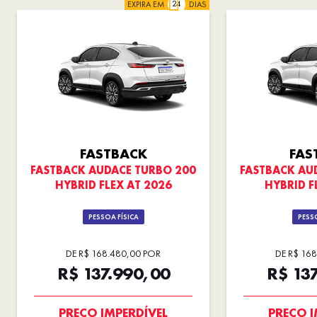
EXPIRA EM
DIAS
FASTBACK
FAS
FASTBACK AUDACE TURBO 200
FASTBACK AU
HYBRID FLEX AT 2026
HYBRID F
PESSOA FÍSICA
PESSO
DE R$ 168.480,00 POR
DE R$ 16
R$ 137.990,00
R$ 13
COM USADO NA TROCA
COM USAD