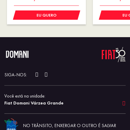
PREÇO IMPERDÍVEL
PREÇO I
EU QUERO
EU 
SIGA-NOS:
Você está na unidade:
Fiat Domani Várzea Grande
NO TRÂNSITO, ENXERGAR O OUTRO É SALVAR