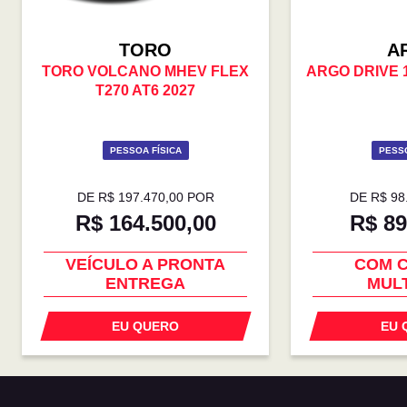
TORO
A
TORO VOLCANO MHEV FLEX
ARGO DRIVE 1
T270 AT6 2027
PESSOA FÍSICA
PESSO
DE R$ 197.470,00 POR
DE R$ 98
R$ 164.500,00
R$ 89
COM USADO NA TROCA
CONDIÇÃO
VEÍCULO A PRONTA
COM 
ENTREGA
MULT
EU QUERO
EU 